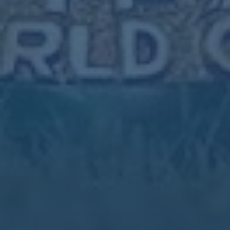
从搜索引擎输入世界杯买球APP下载官方到真正点击那
个下载按钮中间其实还有一段足够让你冷静思考的距离
你可以利用这段时间问自己几个问题这个平台的合法性
在哪里如果出现纠纷我是否有实际维权路径一旦全部亏