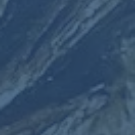
用信用卡和借款充值只用余额支付即便出现连续失误他
也坚持不加码、不追损在整个赛事结束后B先生的总体
亏损控制在他事先设定的娱乐预算内比赛的观感也并未
被“输赢焦虑”严重影响从某种意义上他用自律证明了即
使在有官方渠道参与的前提下真正保护自己的还是清醒
的认知和自我约束能力
如果把世界杯比作一场全球性的足球嘉年华那么围绕它
衍生的各种“买球APP”只是一个放大情绪的工具你是否
真正需要下载这样一款APP首先取决于两个问题其一你
所在地区是否允许相关形式的体育博彩其二你是否已经
做好接受全部亏损的心理和经济准备即使在已确定合规
的前提下也建议遵循几条原则一是把投入视为娱乐开支
而非投资二是设定总额度和单场上限避免因情绪波动而
冲动加注三是避免借钱买球更不要使用高利贷或信用透