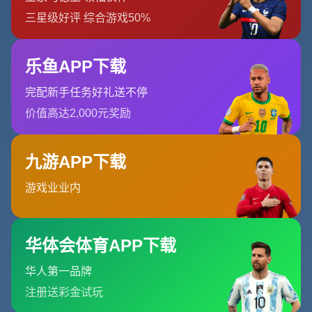
思考的并不是“哪里能下”而是“什么才算可靠”、“怎样避
免风险”以及“如何让这份参与感保持在理性与安全的边
界之内”