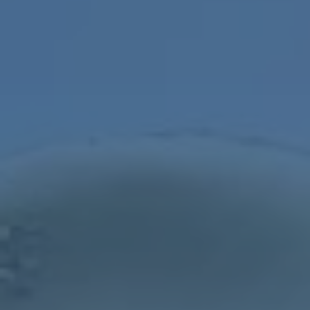
很多人认为世界杯买球APP下载官方只是一个简单的技
术动作点开链接下载安装注册登录似乎就结束了但实际
上从你准备搜索的那个瞬间开始一个完整的风险链条就
已经被悄然拉开首先是信息来源的可信度真正的官方渠
道通常有三类一是各大手机应用商店的正规上架二是体
育机构或合作品牌在官网上明确展示的下载入口三是有
清晰备案信息与公司主体的独立网站而那些在社交平台
群聊或短视频评论区中被反复转发的“私链”“极速通道”
“内部渠道”往往与博彩诈骗高度重合所谓“官方”很可能
只是文案包装
在世界杯这样的全球赛事中人们天然更信任权威与品牌
世界杯买球APP下载官方这个表述恰好抓住了这种心理
将“世界杯”“买球”“APP”“官方”四个关键词组合在一起