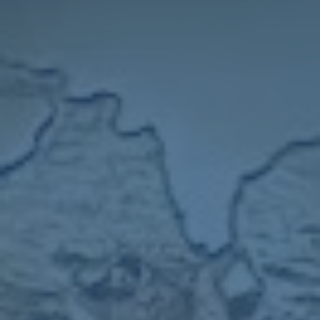
让用户在潜意识中产生两种感觉一是这款产品与赛事紧
密绑定甚至被某种程度“背书”二是资金流转和数据安全
似乎有制度保障但现实情况是真正与世界杯拥有官方合
作关系的多为赞助商转播平台数据服务商或合规的竞猜
活动而很多打出“官方”旗号的买球APP并没有获得所在
地区合法博彩牌照更不是任何足球组织的合作方它们利
用的正是大众对“官方”二字的朦胧信任
当我们谈论世界杯买球APP下载官方时一个容易被忽视
的问题是并非所有的“买球”都属于同一法律范畴在不少
国家地区体育博彩是被严格限制或禁止的只有特定机构
在特定渠道以特定形式进行发行比如通过实体网点或指
定网站提供公益性质的竞技彩票或竞猜服务而许多看似
专业的买球APP其实没有任何本地合规资质即便服务器