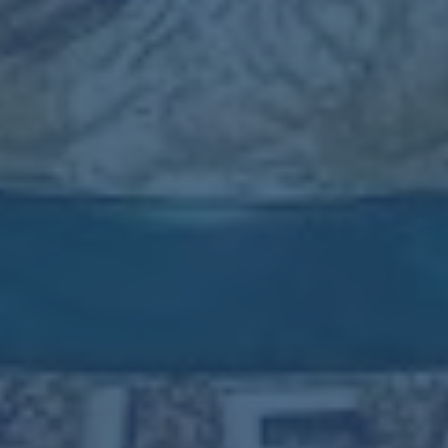
杯这样赛程密集、变数巨大的大赛中，分散风险并提升
整体操作空间。
热门并非稳赚 资金与心态管理同样关键
无论某支球队或某个盘口多么被一致看好，都不意味着
它是必然获利的选择。世界杯赛场上伤病红牌、天气影
响、心理压力等不确定因素，随时可能打破事前一切看
似严密的逻辑。在面向2026世界杯下注热门时，更重要
的是建立合理的资金与心态管理框架，包括单场投入上
限、连输应对策略、分散下注方向、避免情绪化加码
等。尤其在自己支持的球队成为热门时，更要通过数据
和盘口走势校验证据，而不是被球迷情感带着走。只有
把热门视作“统计意义上的优势”，而不是“命中必然”的
幻象，才能在长期中保持相对稳定的收益曲线。