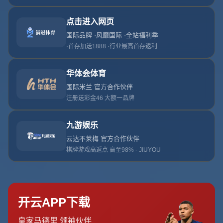
2026世界杯下注热门深度解析与趋势洞察
当球迷们还在回味上一届世界杯的精彩进球与瞬间时，
2026世界杯的脚步已经悄然临近。不同的是，这一次的
世界杯不仅在赛制与参赛球队数量上有巨大变化，也让
2026世界杯下注热门这一话题在更早阶段就成为焦点。
无论你是资深玩家还是刚接触体育竞猜的新手，都能感
觉到一个现实趋势——信息越透明、盘口越多样，想要
在这一届世界杯中寻找潜在的“冷门黑马”和“稳定热
门”，就越需要系统性的思路与理性的判断，而不是简
单跟风。
理解2026世界杯下注热门的真正含义