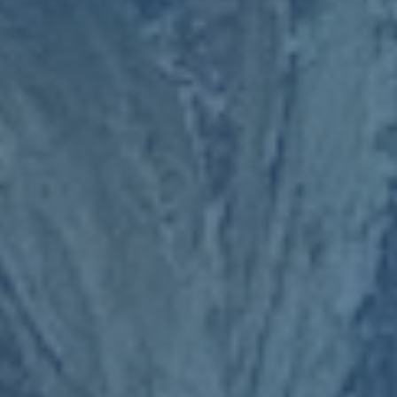
而随着小组赛的深入，机构不断调整让球和进球数线
位，这支球队的进攻效率与打法风格被市场快速识别，
到淘汰赛时，它在进球数和角球数盘口反而成为明显下
注热门。类似路径很可能在2026世界杯中重演，尤其是
在扩军后更多“实力中等但风格鲜明”的球队中更为常
见。对玩家而言，关键并不在于是否一开始就押中冠
军，而在于能否在小组赛前两轮就捕捉到这些“盘口成
长股”，在它们尚未完全被市场定价到位时完成布局。
理性面对赔率与舆论共振效应
2026世界杯的媒体和社交网络生态，将进一步放大舆论
对下注方向的影响。当某支球队连胜或某个球员连续进
球时，相关话题会在短时间内成为热点，引发大量跟风
资金涌入。此时“2026世界杯下注热门”往往会出现一种