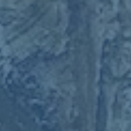
风格同样决定下注热门的方向——偏向攻势足球的球队
更容易在大球盘口上成为资金追捧对象，而极度重视防
守与阵型紧凑的球队，则在小球以及受让一球盘中更常
被看好。通过观察友谊赛、预选赛、洲际赛事中球队的
战术延续性，你能较早捕捉到哪些队伍会在特定盘口上
成为热门，而不是等到媒体和大众普遍跟进时才后知后
觉。
案例分析 从冷门球队到盘口热门的演变路径
以某支在上一届世界杯期间被视为“普通参赛队”的欧洲
球队为例，它在小组赛阶段虽然名气不大，但三场比赛
中有两场赢盘，一场走盘，进球数全部打出大球。起
初，资金和公众注意力大多集中在对手的“豪门光环”
上，导致这支球队在亚洲盘口中屡屡获得受让优势。然