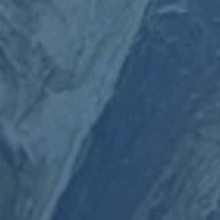
与隐私保护永远是首要前提。优先考虑具备明确信息披
露 严格加密措施以及清晰条款说明的平台，对风险提示
不避讳的平台往往更值得信任。第二是数据与盘口深
度。高水平的滚球官网会对单场比赛提供丰富玩法 而不
是只给出胜平负总进球这样的基础选项。角球数 越位数
球员射门次数 特定时间段内进球与否，都可能出现在组
合中；盘口更新要足够灵敏，不能在关键节点频繁“锁
盘”导致用户错失节奏。第三是技术稳定性与体验设
计。在用户量高峰期 如果网页频繁卡顿 刷新缓慢甚至
短暂宕机，就会直接影响滚球下单的时机与心理体验；
而在视觉层面，清晰的赔率高亮 订单确认提示 风险警
示弹窗，都能显著降低误操作的概率。
案例分析 一位资深球迷的世界杯滚球策略