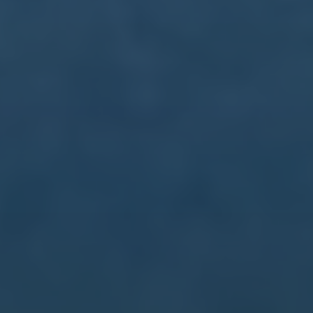
断。通过回顾历史下注记录 你也能更清晰地看到自己在
不同类型比赛中的决策偏好，从而优化未来的参与方
式。
当2026年的哨声在北美响起 无论你身处体育酒吧 家中
沙发 还是通勤地铁 只要拿起手机或打开电脑，一个设
计合理 功能完善 安全透明的2026世界杯滚球官网，都
可以成为你连接赛场与思考的一座桥梁。真正值得追求
的 不只是90分钟里的输赢数字，而是在一次次判断与选
择中，对比赛 对自己决策习惯以及对风险边界的更清醒
认识。
【官方指定平台】官方顶级竞技大厅，获取最新盘口赔
率与极速在线体验，大额无忧提款，请认准正版授权。