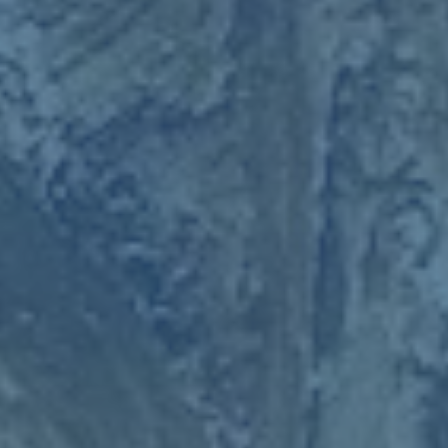
2026年世界杯由美国 加拿大 墨西哥三国联合承办，扩
军后的赛制与跨城市跨时区的赛程安排，将直接影响滚
球体验。更多球队与更多小组赛意味着比赛密度空前提
升，一天内在不同时间段开球的场次增多，这对滚球官
网的稳定性 服务器承载能力 与赛事覆盖深度提出了更
高要求。那些仅能覆盖热门球队或重点比赛的平台，难
以满足深度球迷在冷门小组赛 军备竞赛式轮换中的分析
需求。
时间差带来的是观赛场景的碎片化。不少亚洲或欧洲用
户可能在清晨 深夜或通勤途中观看比赛，这意味着2026
世界杯滚球官网需要做到跨设备无缝切换——在手机 平