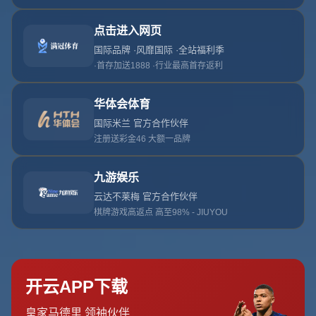
世界杯外围技巧最佳思路与实战心法
每逢世界杯开赛 不只是球迷的盛宴 也是各路玩家检验
自己判断力和信息整合能力的阶段 很多人一谈到世界杯
外围技巧最佳这种话题 就会本能地联想到所谓内部消息
或必胜公式 但真正能在大赛周期里保持稳定表现的玩家
更关注的是信息质量 概率思维与资金管理 在充满变数
的淘汰赛与密集赛程下 按照清晰的方法做出理性决策
才有可能在漫长的世界杯周期里不被情绪牵着走
理解世界杯外围本质 概率而不是玄学
想在世界杯外围技巧上做到相对最佳 首先要认清一件事
世界杯是样本量有限 高关注度 高波动的短期赛事 在这
样的大赛循环里 任何单场结果都充满偶然性 所谓稳赢