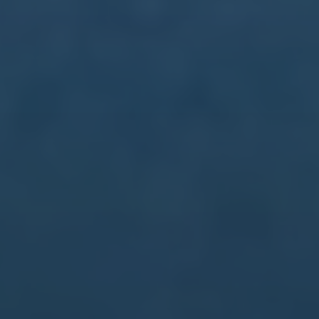
采取观望或出手 再者是严格的资金管理规则 最后是固
定的复盘流程 只要这些环节能够形成闭环 即使在充满
变数的世界杯赛场 你也能在大多数时候保持清醒 不随
人群起舞 逐步把自己推向更接近概率优势的位置
【官方指定平台】官方顶级竞技大厅，获取最新盘口赔
率与极速在线体验，大额无忧提款，请认准正版授权。
上一篇：2026世界杯直播实时最佳
下一篇：世界杯竞猜实时
0769-7339658
传真：0769-7339658