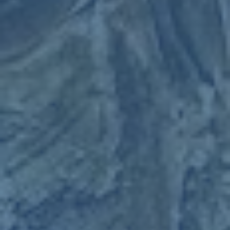
舆论场中的博弈与引导
在现代足球语境下 任何关于巨
星的传闻都不仅仅是体育新闻 也是一场舆论博弈 巴黎
无意出售姆巴佩 也没有与皇马进行谈判 这样的信息正
是俱乐部在舆论场中释放的一枚棋子 一方面 俱乐部需
要安抚球迷 尤其是那些已经习惯在王子公园球场看到姆
巴佩驰骋的支持者 如果转会传闻持续升温 看台情绪和