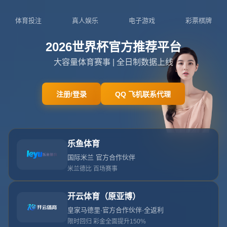
媒体-巴黎无意出售姆巴佩 也没
有与皇马进行谈判