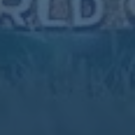
巴黎无意出售姆巴佩 也没有与皇马进行谈判时 很多读
者会不自觉地将这理解为局势彻底冻结 然而 在现实操
作中 这类表态往往更接近一种阶段性立场 而非最终结
论 媒体需要吸引眼球 不可避免会放大某些句子的重要
性 读者若完全按字面理解 则容易忽视转会操作的长期
性复杂性以及谈判中预留空间的必然性
因此 在解读类似消息时 更理性的方式是将其视为多方
博弈中的一环 而不是最终答案 巴黎通过无意出售来巩
固自身立场 皇马通过低调应对来维持高贵姿态 姆巴佩
则在球场表现和公开发言中微调自己的形象与话语权 媒
体把这些碎片拼接成故事 再交由公众评判 在这一链条
中 信息被多次过滤和再加工 读者若想真正看清局势 必
须学会在强烈表态背后去寻找动机和利益结构