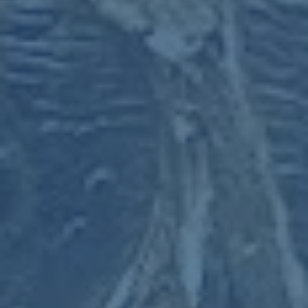
也可能是一种谈判策略 通过强硬立场逼迫球员阵营在续
约谈判中做出更多妥协 包括附加选项或签字费结构的调
整 甚至是未来优先转会的约定