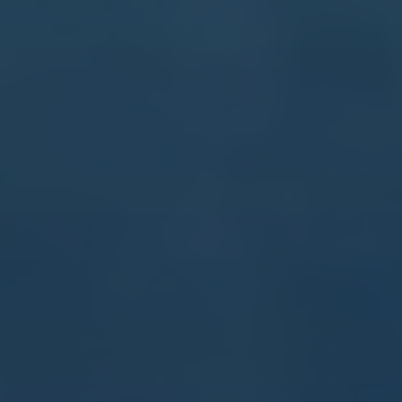
则关于皇马动作的零碎传闻 都是剧情的一块铺垫石 也
正因为如此 人们才会如此关注这条信息 并反复咀嚼其
中隐含的意味
上一篇：阿斯：马塞洛回归球队训练 有望入选欧冠名单
下一篇：皇马准备召回塞巴略斯 期待他接班莫德里奇
0769-7339658
传真：0769-7339658
客服QQ：439924692 邮箱：admin@cn-
aiyouxiapp.com
地址：黑龙江省绥化市青冈县劳动乡