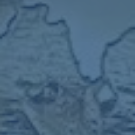
气和隐忧 就必须从合同结构与时间表上去拆解 姆巴佩
在巴黎的合同细节曾多次被媒体解读 包括基础年限 可
选续约条款以及与成绩挂钩的奖金结构 这些合同细节决
定了巴黎在不同时间点上拥有多大的主动权以及是否会
面临人财两空的风险 一般来说 合同进入最后一年时 球
员一方话语权大幅上升 因为他们可以通过自由身离队来
掌控个人未来 而俱乐部则往往在卖与不卖之间陷入两难
要么在最后一年套现 部分挽回投入 要么咬牙留下球员
争取竞技层面的回报 即便可能在经济上遭受损失
在这种背景下 巴黎无意出售姆巴佩的表态就显得格外耐
人寻味 一方面 俱乐部希望传达一种不被转会市场绑架
的姿态 表明即使承担合同到期的风险 也要把球员留到
最后一刻 借此保证球队的成绩和品牌声量 另一方面 这