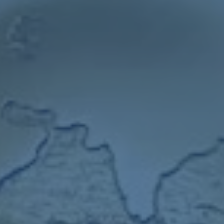
的读取 其次是技术选择上的高效率 无论是C罗在皇马巅
峰阶段不断简化动作的过程 还是哈兰德在禁区内尽量用
最直接方式完成射门 都体现出一种极其现实的决策逻辑
他们不追求花哨 而是追求最高成功率的解决方案 这种
对效率的执念 正是老佛爷一向推崇的竞技价值观之一
关键场景中的心理轮廓 大场面属性的延续
另一个让高层着迷的部分在于所谓大场面DNA 记者在与
俱乐部内部人士交流时常提到一个细节 在欧冠淘汰赛这
类高压舞台上 真正能被记住的不是那些在联赛刷出漂亮
数据的球员 而是那些在压力最大时依然能够保持攻击欲
并且敢于在禁区内要球的前锋 C罗在皇马时代屡次在欧
冠逆转中扮演绝对核心 这种一夫当关的形象早已成为球
队记忆的一部分 而哈兰德在欧冠赛场多次上演帽子戏法