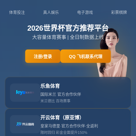
记者：老佛爷对总经理表示 哈
兰德让他想起C罗