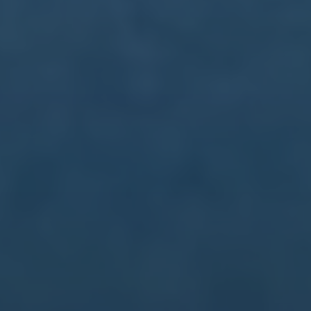
当下 哈兰德能否在保持高效进球的同时 承接住C罗那种
重塑比赛格局的个人能量 仍然是一个悬而未决的问题
不过从皇马的角度出发 他们关注的从来不是完美复刻
而是寻找最接近历史标尺的新答案 记者之所以会把 老
佛爷对总经理表示 哈兰德让他想起C罗 这句话记录下来
恰恰是意识到它揭示了一个更大的主题 那就是在C罗时
代落幕多年之后 皇马仍在用同一把标尺丈量未来的锋线
核心 只是这一次 他们等待的 也许不再是完全相同的英
雄 而是一位能在新的足球语境中 以自己的方式 回应那
套早已写入伯纳乌记忆深处的C罗式标准的哈兰德
上一篇：莫德里奇-对贝尔的批评不公平 阿扎尔会证明自己
下一篇：意媒：博格巴想要回归尤文 皇马巴黎也在关注