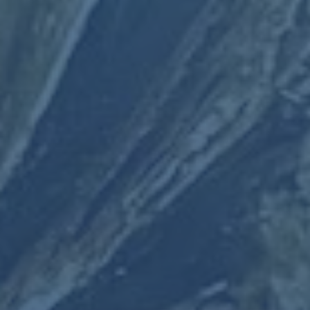
顶级门将的标签，反而折射出门将在现代足球体系中面
临的巨大压力。面对皇马这种传控能力极强、射门点多
元化的对手，门将既要随时准备应对远射、近距离抢
点，也要预判可能出现的折射和补射。任何一次略微迟
疑或视线受阻，都可能引发看起来“低级”的失误。奥布
拉克乌龙背后，其实是马竞整体防线被压得过低，禁区
内站位过于密集，让门将的出击与扑救选择空间被压
缩。这再次印证了一个事实：足球从来不是一个人的成
功或失败，而是整体战术和瞬间决定交织的结果。
如果从更宏观的层面审视，“西甲 卡塞米罗破门 奥布拉
克乌龙 皇马2 0击败马竞”所呈现的，是两支球队在不同
发展阶段的缩影。皇马在经历阵容更新与伤病考验后，
逐渐通过强化中场硬度与防守稳定性来支撑进攻端的发