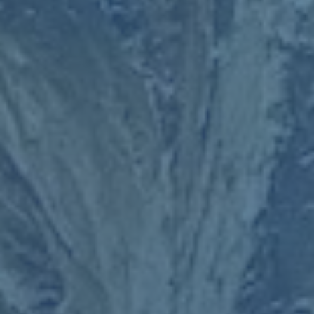
值得注意的是，这场“皇马2 0击败马竞”的比赛，并非依
靠短暂的爆发，而是从一开始就通过整体布局牢牢掌握
了主动权。皇马选择加强中场的硬度和厚度，用卡塞米
罗去压缩马竞十号位与双前锋之间的活动空间，让对手
很难通过中路渗透发动快速反击。两边后卫在进攻时控
制压上高度，避免被马竞惯用的边路反击打身后。一旦
在结构上将风险降到最低，对方的威胁自然被压缩到可
控范围之内。这种对节奏与空间的控制正是现代足球的
核心理念，而卡塞米罗在其中扮演的，是攻守衔接枢纽