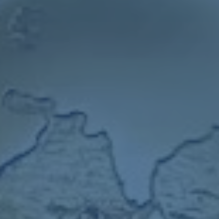
从技术层面看，卡塞米罗的这个进球体现了他在无球跑
动和空间嗅觉方面的进步。以往他更多承担的是拦截、
覆盖和补位的任务，而在这场“西甲焦点战”中，他不仅
守得了中场防线，也冲得上对方禁区。这某种程度上反
映了皇马整体战术的微调——中场不再只是平衡器，更
是半途杀出的一柄利刃。一旦对手在盯防本泽马、边路
突击点时分配了过多精力，卡塞米罗这种“隐藏火力点”
便具备了决定战局的可能。对马竞而言，这就是典型的
被迫接受“多线防守”的困境：你可以限制一个人，却很
难在90分钟内封锁住所有威胁源。
如果说卡塞米罗的破门是皇马战术设计的收获，那么奥