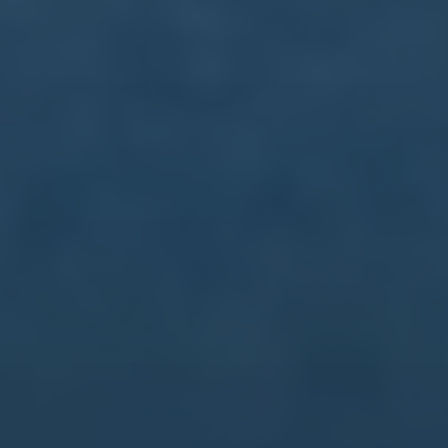
上一篇：罗马诺：阿拉巴和皇马达成口头协议 只待签约
下一篇：罗德里戈-本泽马是世界最佳 一直关注C罗职业生涯