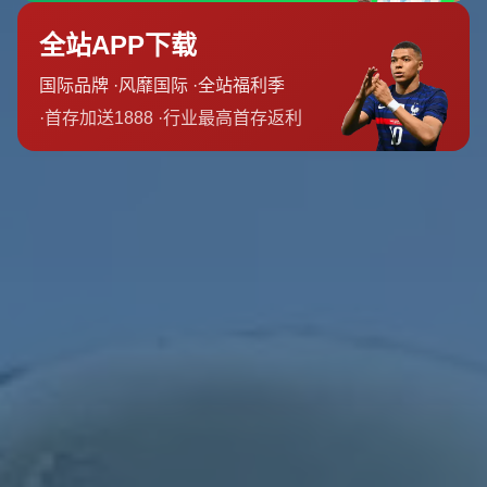
要性 另一方面 伤病带来的不确定性直接影响更衣室结
构 一位名义上的核心球员如果长期无法出战 就会削弱
他的领导地位 迫使教练组在体系中寻找新的支点 这种
战术重心的转移一旦稳固 反而会降低俱乐部对他回归后
的依赖度 从而形成一种“现实上被替代”的局面 在合同
即将走向尾声的背景下 伤病就不再只是暂时的困扰 而
可能成为双方选择分手时最重要的理由之一
身体隐患与心理层面的双重消耗
对于高水平运动员来说
伤病从来不只是身体层面的打击 更是一种心理上的持续
消耗 在博格巴身上 我们能够看到 他从最初的自信张扬
渐渐转为在赛场上略显谨慎 甚至小心翼翼地保护身体
这种微妙的变化往往会降低他在对抗中的侵略性 也削弱
了他在中场的统治力 当外界不断以“玻璃体质” “状态起