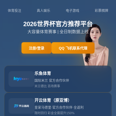
伤病可能让博格巴曼联生涯告
终 皇马依然非常关注