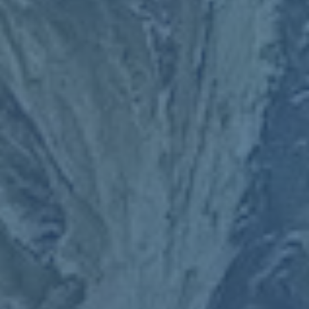
战术视角下的适配度对比
如果从战术角度来分析 曼联
与皇马对博格巴的使用环境存在明显差异 在曼联时期
他常常被要求在攻守两端承担巨大责任 既要回撤组织出
球 又要前插参与终结 当球队结构不稳定 队友站位与跑
动没有形成整体体系时 博格巴的风格很容易被放大为
“防守不够 专注度不稳” 但在一个成熟的控球体系中 他
可以更多地聚焦于自己最擅长的部分 例如中场左侧接球
转身摆脱后向禁区前沿输送威胁传球 这恰恰是皇马在面
对密集防守时急需的武器 在拥有稳定后腰保护和边路爆
点的环境里 博格巴不必每场都拼满90分钟 也不需要在