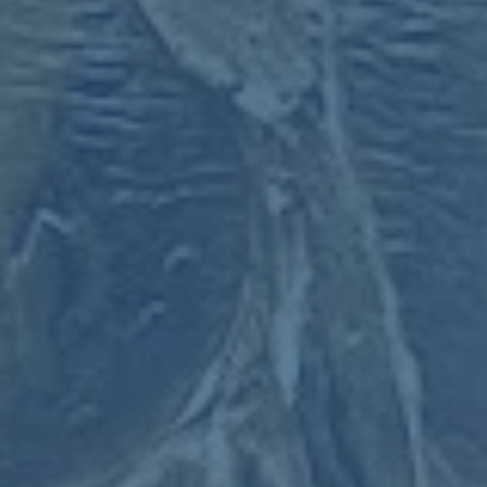
皇马依然非常关注的深层原因
即便伤病问题让曼联变得
犹豫 皇马对博格巴的兴趣却从未完全消失 其背后的逻
辑与战术需求密切相关 皇马在经历C罗时代结束后 一直
在寻找下一位能在关键时刻接管比赛的中场或前场核心
虽然球队拥有多名高水平中场 但像博格巴这样兼具 持
球推进 创造力 身体对抗与大赛经验 的球员 并不多见 对
皇马来说 如果有机会以较为合理的转会费甚至自由转会
方式引进他 那么风险与收益的比值就会发生变化 伤病
固然是隐患 但在更成熟的阵容与更稳定的战术体系中
皇马有信心通过轮换和医疗团队管理来降低伤病风险 更