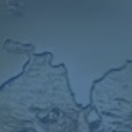
伏”来评价他时 心理压力会进一步放大伤病带来的负面
影响 他每一次复出都背负着证明自己的期待 但只要球
队整体表现不佳 或者他本人还未回到最佳状态 质疑就
会再度堆积 形成恶性循环 对曼联而言 这种不确定性意
味着风险 而对博格巴自己而言 留下则需要承受压力 离
开则可能成为一种重新出发的解脱